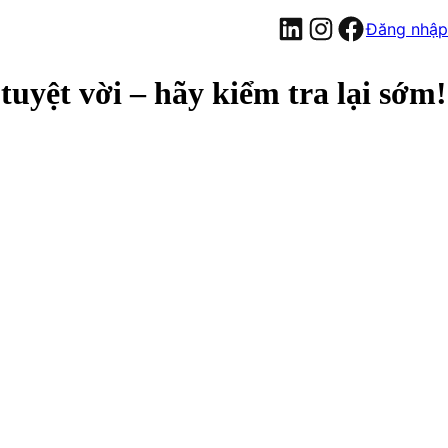
LinkedIn
Instagram
Facebook
Đăng nhập
 tuyệt vời – hãy kiểm tra lại sớm!